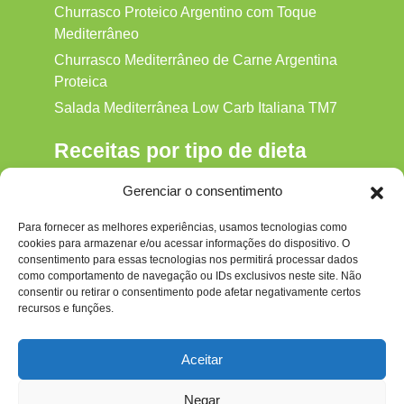
Churrasco Proteico Argentino com Toque
Mediterrâneo
Churrasco Mediterrâneo de Carne Argentina
Proteica
Salada Mediterrânea Low Carb Italiana TM7
Receitas por tipo de dieta
Alkaline
Gerenciar o consentimento
Detox
Para fornecer as melhores experiências, usamos tecnologias como
Gluten‑free
cookies para armazenar e/ou acessar informações do dispositivo. O
Hipocalórica
consentimento para essas tecnologias nos permitirá processar dados
como comportamento de navegação ou IDs exclusivos neste site. Não
Low Carb
consentir ou retirar o consentimento pode afetar negativamente certos
recursos e funções.
Nenhum
Paleo
Aceitar
Paleolítica
Negar