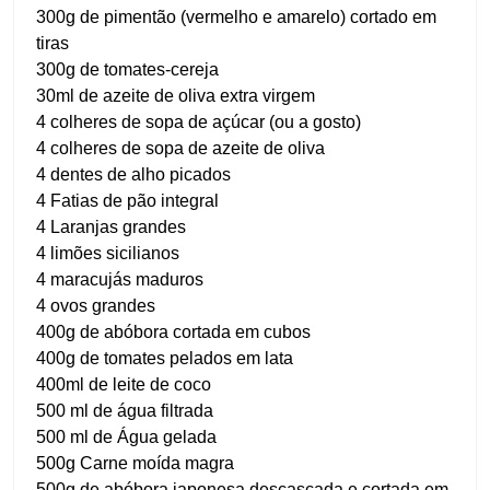
300g de pimentão (vermelho e amarelo) cortado em
tiras
300g de tomates-cereja
30ml de azeite de oliva extra virgem
4 colheres de sopa de açúcar (ou a gosto)
4 colheres de sopa de azeite de oliva
4 dentes de alho picados
4 Fatias de pão integral
4 Laranjas grandes
4 limões sicilianos
4 maracujás maduros
4 ovos grandes
400g de abóbora cortada em cubos
400g de tomates pelados em lata
400ml de leite de coco
500 ml de água filtrada
500 ml de Água gelada
500g Carne moída magra
500g de abóbora japonesa descascada e cortada em