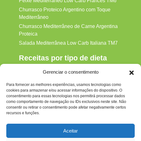
Peixe Mediterrâneo Low Carb Francês TM6
Churrasco Proteico Argentino com Toque
Mediterrâneo
Churrasco Mediterrâneo de Carne Argentina
Proteica
Salada Mediterrânea Low Carb Italiana TM7
Receitas por tipo de dieta
Alkaline
Gerenciar o consentimento
Detox
Para fornecer as melhores experiências, usamos tecnologias como
Gluten‑free
cookies para armazenar e/ou acessar informações do dispositivo. O
Hipocalórica
consentimento para essas tecnologias nos permitirá processar dados
como comportamento de navegação ou IDs exclusivos neste site. Não
Low Carb
consentir ou retirar o consentimento pode afetar negativamente certos
recursos e funções.
Nenhum
Paleo
Aceitar
Paleolítica