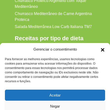
Churrasco Proteico Argentino com Toque
Mediterrâneo
Churrasco Mediterrâneo de Carne Argentina
Proteica
Salada Mediterrânea Low Carb Italiana TM7
Receitas por tipo de dieta
Alkaline
Gerenciar o consentimento
Detox
Para fornecer as melhores experiências, usamos tecnologias como
Gluten‑free
cookies para armazenar e/ou acessar informações do dispositivo. O
Hipocalórica
consentimento para essas tecnologias nos permitirá processar dados
como comportamento de navegação ou IDs exclusivos neste site. Não
Low Carb
consentir ou retirar o consentimento pode afetar negativamente certos
recursos e funções.
Nenhum
Paleo
Aceitar
Paleolítica
Negar