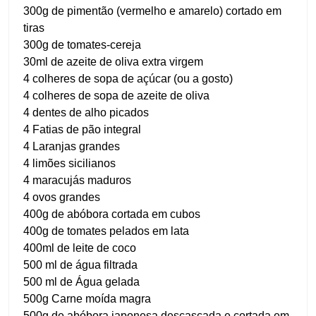
300g de pimentão (vermelho e amarelo) cortado em
tiras
300g de tomates-cereja
30ml de azeite de oliva extra virgem
4 colheres de sopa de açúcar (ou a gosto)
4 colheres de sopa de azeite de oliva
4 dentes de alho picados
4 Fatias de pão integral
4 Laranjas grandes
4 limões sicilianos
4 maracujás maduros
4 ovos grandes
400g de abóbora cortada em cubos
400g de tomates pelados em lata
400ml de leite de coco
500 ml de água filtrada
500 ml de Água gelada
500g Carne moída magra
500g de abóbora japonesa descascada e cortada em