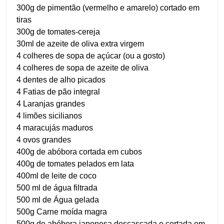
300g de pimentão (vermelho e amarelo) cortado em
tiras
300g de tomates-cereja
30ml de azeite de oliva extra virgem
4 colheres de sopa de açúcar (ou a gosto)
4 colheres de sopa de azeite de oliva
4 dentes de alho picados
4 Fatias de pão integral
4 Laranjas grandes
4 limões sicilianos
4 maracujás maduros
4 ovos grandes
400g de abóbora cortada em cubos
400g de tomates pelados em lata
400ml de leite de coco
500 ml de água filtrada
500 ml de Água gelada
500g Carne moída magra
500g de abóbora japonesa descascada e cortada em