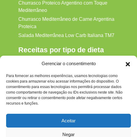
Churrasco Proteico Argentino com Toque
Mediterrâneo
Churrasco Mediterrâneo de Carne Argentina
Proteica
Salada Mediterrânea Low Carb Italiana TM7
Receitas por tipo de dieta
Alkaline
Gerenciar o consentimento
Detox
Para fornecer as melhores experiências, usamos tecnologias como
Gluten‑free
cookies para armazenar e/ou acessar informações do dispositivo. O
Hipocalórica
consentimento para essas tecnologias nos permitirá processar dados
como comportamento de navegação ou IDs exclusivos neste site. Não
Low Carb
consentir ou retirar o consentimento pode afetar negativamente certos
recursos e funções.
Nenhum
Paleo
Aceitar
Paleolítica
Negar