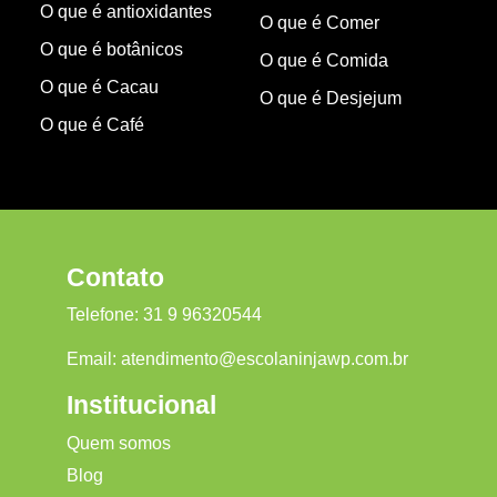
O que é antioxidantes
O que é Comer
O que é botânicos
O que é Comida
O que é Cacau
O que é Desjejum
O que é Café
Contato
Telefone:
31 9 96320544
Email:
atendimento@escolaninjawp.com.br
Institucional
Quem somos
Blog