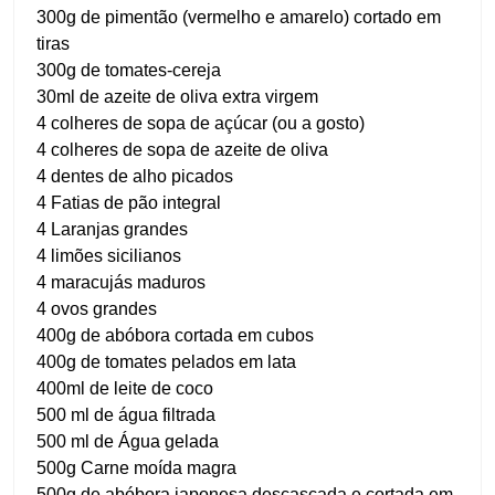
300g de pimentão (vermelho e amarelo) cortado em
tiras
300g de tomates-cereja
30ml de azeite de oliva extra virgem
4 colheres de sopa de açúcar (ou a gosto)
4 colheres de sopa de azeite de oliva
4 dentes de alho picados
4 Fatias de pão integral
4 Laranjas grandes
4 limões sicilianos
4 maracujás maduros
4 ovos grandes
400g de abóbora cortada em cubos
400g de tomates pelados em lata
400ml de leite de coco
500 ml de água filtrada
500 ml de Água gelada
500g Carne moída magra
500g de abóbora japonesa descascada e cortada em