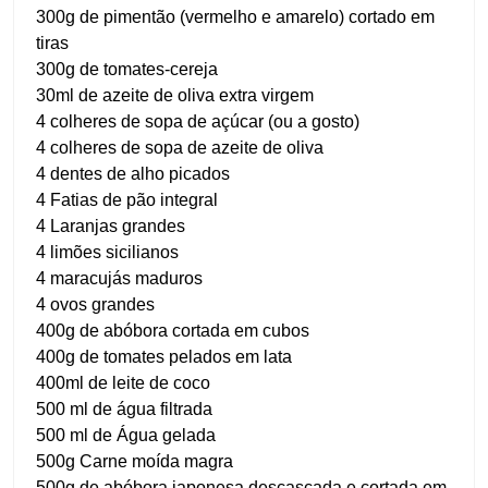
300g de pimentão (vermelho e amarelo) cortado em
tiras
300g de tomates-cereja
30ml de azeite de oliva extra virgem
4 colheres de sopa de açúcar (ou a gosto)
4 colheres de sopa de azeite de oliva
4 dentes de alho picados
4 Fatias de pão integral
4 Laranjas grandes
4 limões sicilianos
4 maracujás maduros
4 ovos grandes
400g de abóbora cortada em cubos
400g de tomates pelados em lata
400ml de leite de coco
500 ml de água filtrada
500 ml de Água gelada
500g Carne moída magra
500g de abóbora japonesa descascada e cortada em