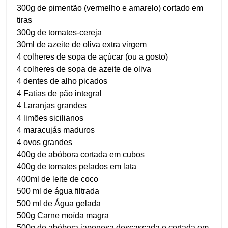
300g de pimentão (vermelho e amarelo) cortado em
tiras
300g de tomates-cereja
30ml de azeite de oliva extra virgem
4 colheres de sopa de açúcar (ou a gosto)
4 colheres de sopa de azeite de oliva
4 dentes de alho picados
4 Fatias de pão integral
4 Laranjas grandes
4 limões sicilianos
4 maracujás maduros
4 ovos grandes
400g de abóbora cortada em cubos
400g de tomates pelados em lata
400ml de leite de coco
500 ml de água filtrada
500 ml de Água gelada
500g Carne moída magra
500g de abóbora japonesa descascada e cortada em