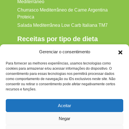
Mediterrâneo
Churrasco Mediterrâneo de Carne Argentina
Proteica
Salada Mediterrânea Low Carb Italiana TM7
Receitas por tipo de dieta
Alkaline
Gerenciar o consentimento
Detox
Para fornecer as melhores experiências, usamos tecnologias como
Gluten‑free
cookies para armazenar e/ou acessar informações do dispositivo. O
Hipocalórica
consentimento para essas tecnologias nos permitirá processar dados
como comportamento de navegação ou IDs exclusivos neste site. Não
Low Carb
consentir ou retirar o consentimento pode afetar negativamente certos
recursos e funções.
Nenhum
Paleo
Aceitar
Paleolítica
Negar