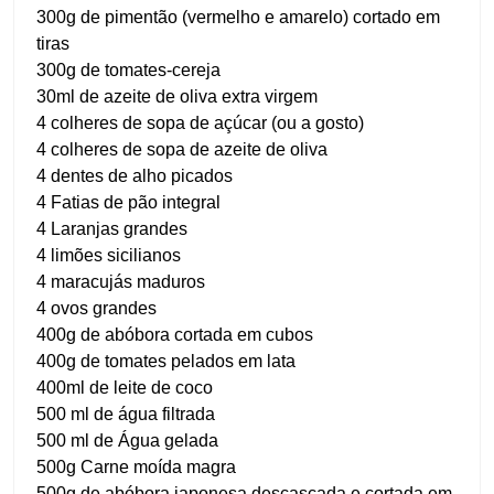
300g de pimentão (vermelho e amarelo) cortado em
tiras
300g de tomates-cereja
30ml de azeite de oliva extra virgem
4 colheres de sopa de açúcar (ou a gosto)
4 colheres de sopa de azeite de oliva
4 dentes de alho picados
4 Fatias de pão integral
4 Laranjas grandes
4 limões sicilianos
4 maracujás maduros
4 ovos grandes
400g de abóbora cortada em cubos
400g de tomates pelados em lata
400ml de leite de coco
500 ml de água filtrada
500 ml de Água gelada
500g Carne moída magra
500g de abóbora japonesa descascada e cortada em