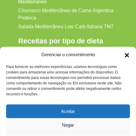
Mediterrâneo
Churrasco Mediterrâneo de Carne Argentina
Proteica
Salada Mediterrânea Low Carb Italiana TM7
Receitas por tipo de dieta
Alkaline
Gerenciar o consentimento
Detox
Para fornecer as melhores experiências, usamos tecnologias como
Gluten‑free
cookies para armazenar e/ou acessar informações do dispositivo. O
Hipocalórica
consentimento para essas tecnologias nos permitirá processar dados
como comportamento de navegação ou IDs exclusivos neste site. Não
Low Carb
consentir ou retirar o consentimento pode afetar negativamente certos
recursos e funções.
Nenhum
Paleo
Aceitar
Paleolítica
Negar