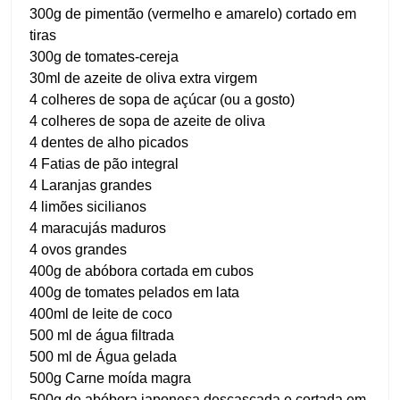
300g de pimentão (vermelho e amarelo) cortado em
tiras
300g de tomates-cereja
30ml de azeite de oliva extra virgem
4 colheres de sopa de açúcar (ou a gosto)
4 colheres de sopa de azeite de oliva
4 dentes de alho picados
4 Fatias de pão integral
4 Laranjas grandes
4 limões sicilianos
4 maracujás maduros
4 ovos grandes
400g de abóbora cortada em cubos
400g de tomates pelados em lata
400ml de leite de coco
500 ml de água filtrada
500 ml de Água gelada
500g Carne moída magra
500g de abóbora japonesa descascada e cortada em