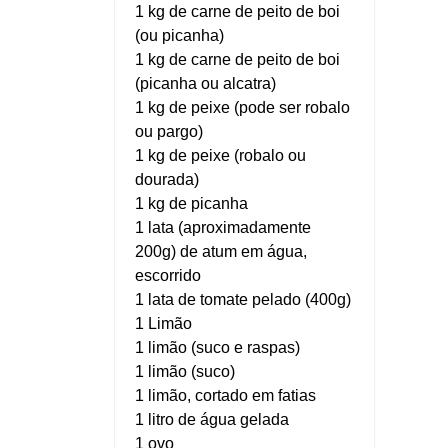
1 kg de carne de peito de boi
(ou picanha)
1 kg de carne de peito de boi
(picanha ou alcatra)
1 kg de peixe (pode ser robalo
ou pargo)
1 kg de peixe (robalo ou
dourada)
1 kg de picanha
1 lata (aproximadamente
200g) de atum em água,
escorrido
1 lata de tomate pelado (400g)
1 Limão
1 limão (suco e raspas)
1 limão (suco)
1 limão, cortado em fatias
1 litro de água gelada
1 ovo