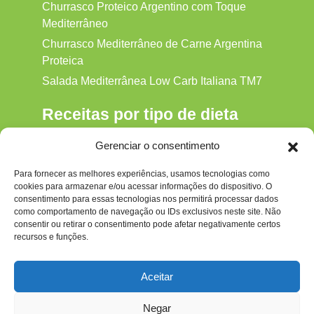
Churrasco Proteico Argentino com Toque
Mediterrâneo
Churrasco Mediterrâneo de Carne Argentina
Proteica
Salada Mediterrânea Low Carb Italiana TM7
Receitas por tipo de dieta
Alkaline
Gerenciar o consentimento
Detox
Para fornecer as melhores experiências, usamos tecnologias como
Gluten‑free
cookies para armazenar e/ou acessar informações do dispositivo. O
Hipocalórica
consentimento para essas tecnologias nos permitirá processar dados
como comportamento de navegação ou IDs exclusivos neste site. Não
Low Carb
consentir ou retirar o consentimento pode afetar negativamente certos
recursos e funções.
Nenhum
Paleo
Aceitar
Paleolítica
Negar