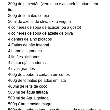
300g de pimentão (vermelho e amarelo) cortado em
tiras
300g de tomates-cereja
30ml de azeite de oliva extra virgem
4 colheres de sopa de açúcar (ou a gosto)
4 colheres de sopa de azeite de oliva
4 dentes de alho picados
4 Fatias de pão integral
4 Laranjas grandes
4 limões sicilianos
4 maracujás maduros
4 ovos grandes
400g de abóbora cortada em cubos
400g de tomates pelados em lata
400ml de leite de coco
500 ml de água filtrada
500 ml de Água gelada
500g Carne moída magra
500g de abóbora japonesa descascada e cortada em