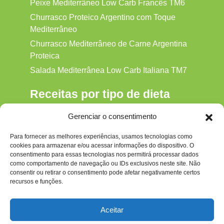
Peixe Mediterrâneo Low Carb Francês TM6
Churrasco Proteico Argentino com Toque
Mediterrâneo
Churrasco Mediterrâneo de Carne Argentina
Proteica
Salada Mediterrânea Low Carb Italiana TM7
Receitas por tipo de dieta
Alkaline
Gerenciar o consentimento
Detox
Para fornecer as melhores experiências, usamos tecnologias como
Gluten‑free
cookies para armazenar e/ou acessar informações do dispositivo. O
Hipocalórica
consentimento para essas tecnologias nos permitirá processar dados
como comportamento de navegação ou IDs exclusivos neste site. Não
Low Carb
consentir ou retirar o consentimento pode afetar negativamente certos
recursos e funções.
Nenhum
Paleo
Aceitar
Paleolítica