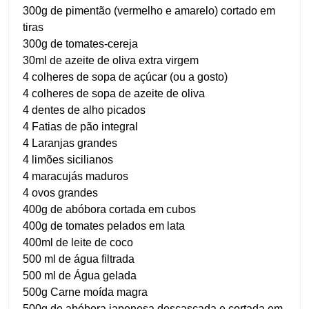
300g de pimentão (vermelho e amarelo) cortado em
tiras
300g de tomates-cereja
30ml de azeite de oliva extra virgem
4 colheres de sopa de açúcar (ou a gosto)
4 colheres de sopa de azeite de oliva
4 dentes de alho picados
4 Fatias de pão integral
4 Laranjas grandes
4 limões sicilianos
4 maracujás maduros
4 ovos grandes
400g de abóbora cortada em cubos
400g de tomates pelados em lata
400ml de leite de coco
500 ml de água filtrada
500 ml de Água gelada
500g Carne moída magra
500g de abóbora japonesa descascada e cortada em