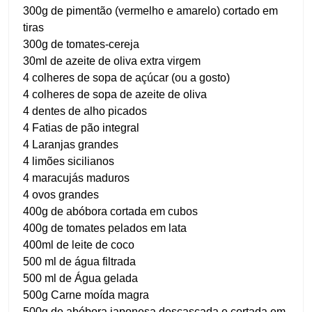
300g de pimentão (vermelho e amarelo) cortado em
tiras
300g de tomates-cereja
30ml de azeite de oliva extra virgem
4 colheres de sopa de açúcar (ou a gosto)
4 colheres de sopa de azeite de oliva
4 dentes de alho picados
4 Fatias de pão integral
4 Laranjas grandes
4 limões sicilianos
4 maracujás maduros
4 ovos grandes
400g de abóbora cortada em cubos
400g de tomates pelados em lata
400ml de leite de coco
500 ml de água filtrada
500 ml de Água gelada
500g Carne moída magra
500g de abóbora japonesa descascada e cortada em