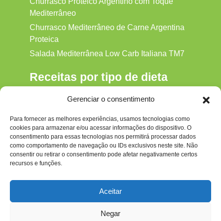
Churrasco Proteico Argentino com Toque
Mediterrâneo
Churrasco Mediterrâneo de Carne Argentina
Proteica
Salada Mediterrânea Low Carb Italiana TM7
Receitas por tipo de dieta
Alkaline
Gerenciar o consentimento
Detox
Para fornecer as melhores experiências, usamos tecnologias como
Gluten‑free
cookies para armazenar e/ou acessar informações do dispositivo. O
Hipocalórica
consentimento para essas tecnologias nos permitirá processar dados
como comportamento de navegação ou IDs exclusivos neste site. Não
Low Carb
consentir ou retirar o consentimento pode afetar negativamente certos
recursos e funções.
Nenhum
Paleo
Aceitar
Paleolítica
Negar