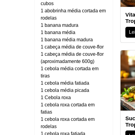
cubos
1 abobrinha média cortada em
Vit
rodelas
Tro
1 banana madura
Le
1 banana média
1 banana média madura
1 cabeça média de couve-flor
1 cabeça média de couve-flor
(aproximadamente 600g)
1 cebola média cortada em
tiras
1 cebola média fatiada
1 cebola média picada
1 Cebola roxa
1 cebola roxa cortada em
fatias
Suc
1 cebola roxa cortada em
Tro
rodelas
1 cebola roxa fatiada