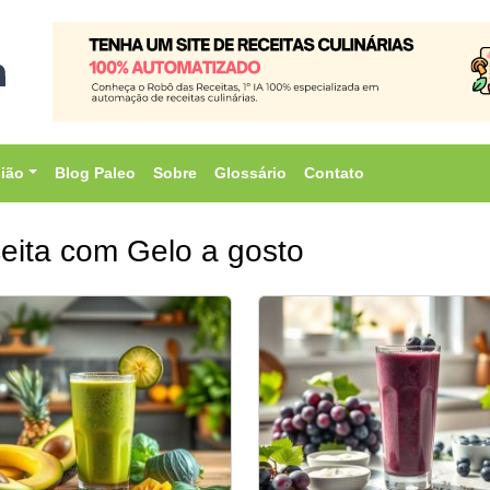
sião
Blog Paleo
Sobre
Glossário
Contato
eita com Gelo a gosto