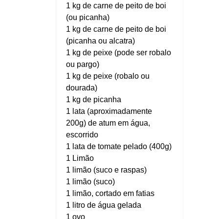
1 kg de carne de peito de boi
(ou picanha)
1 kg de carne de peito de boi
(picanha ou alcatra)
1 kg de peixe (pode ser robalo
ou pargo)
1 kg de peixe (robalo ou
dourada)
1 kg de picanha
1 lata (aproximadamente
200g) de atum em água,
escorrido
1 lata de tomate pelado (400g)
1 Limão
1 limão (suco e raspas)
1 limão (suco)
1 limão, cortado em fatias
1 litro de água gelada
1 ovo