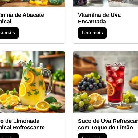
amina de Abacate
Vitamina de Uva
pical
Encantada
ia mais
Leia mais
o de Limonada
Suco de Uva Refresca
pical Refrescante
com Toque de Limão