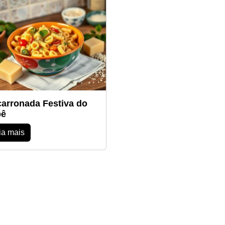
arronada Festiva do
bê
ia mais