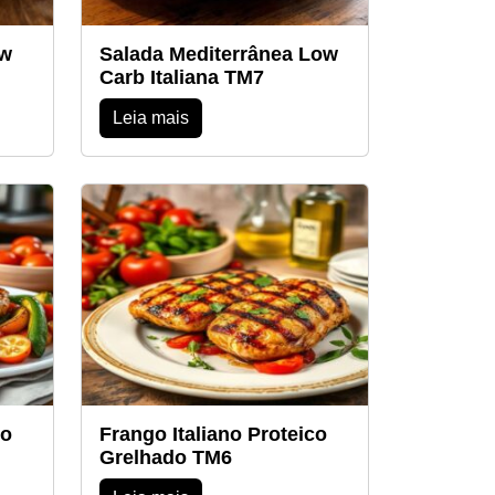
ow
Salada Mediterrânea Low
Carb Italiana TM7
Leia mais
co
Frango Italiano Proteico
Grelhado TM6