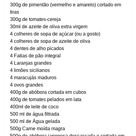
300g de pimentão (vermelho e amarelo) cortado em
tiras
300g de tomates-cereja
30ml de azeite de oliva extra virgem
4 colheres de sopa de açúcar (ou a gosto)
4 colheres de sopa de azeite de oliva
4 dentes de alho picados
4 Fatias de pão integral
4 Laranjas grandes
4 limões sicilianos
4 maracujás maduros
4 ovos grandes
400g de abóbora cortada em cubos
400g de tomates pelados em lata
400ml de leite de coco
500 ml de água filtrada
500 ml de Água gelada
500g Carne moída magra
500g de abóbora japonesa descascada e cortada em