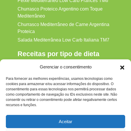
Peixe Mediterrâneo Low Carb Francês TM6
Churrasco Proteico Argentino com Toque
Mediterrâneo
Churrasco Mediterrâneo de Carne Argentina
Proteica
Salada Mediterrânea Low Carb Italiana TM7
Receitas por tipo de dieta
Alkaline
Gerenciar o consentimento
Detox
Para fornecer as melhores experiências, usamos tecnologias como
Gluten‑free
cookies para armazenar e/ou acessar informações do dispositivo. O
Hipocalórica
consentimento para essas tecnologias nos permitirá processar dados
como comportamento de navegação ou IDs exclusivos neste site. Não
Low Carb
consentir ou retirar o consentimento pode afetar negativamente certos
recursos e funções.
Nenhum
Paleo
Aceitar
Paleolítica