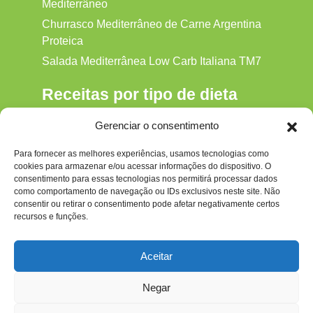
Mediterrâneo
Churrasco Mediterrâneo de Carne Argentina
Proteica
Salada Mediterrânea Low Carb Italiana TM7
Receitas por tipo de dieta
Alkaline
Gerenciar o consentimento
Detox
Para fornecer as melhores experiências, usamos tecnologias como
Gluten‑free
cookies para armazenar e/ou acessar informações do dispositivo. O
Hipocalórica
consentimento para essas tecnologias nos permitirá processar dados
como comportamento de navegação ou IDs exclusivos neste site. Não
Low Carb
consentir ou retirar o consentimento pode afetar negativamente certos
recursos e funções.
Nenhum
Paleo
Aceitar
Paleolítica
Negar