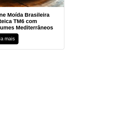
ne Moída Brasileira
teica TM6 com
umes Mediterrâneos
ia mais