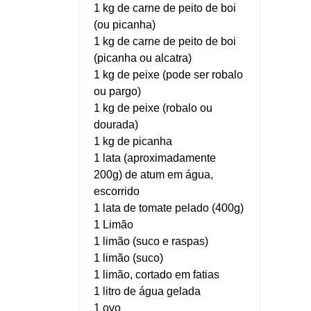
1 kg de carne de peito de boi
(ou picanha)
1 kg de carne de peito de boi
(picanha ou alcatra)
1 kg de peixe (pode ser robalo
ou pargo)
1 kg de peixe (robalo ou
dourada)
1 kg de picanha
1 lata (aproximadamente
200g) de atum em água,
escorrido
1 lata de tomate pelado (400g)
1 Limão
1 limão (suco e raspas)
1 limão (suco)
1 limão, cortado em fatias
1 litro de água gelada
1 ovo