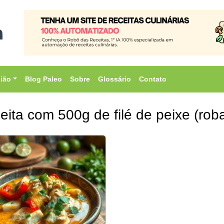
sião
Blog Paleo
Sobre
Glossário
Contato
eita com 500g de filé de peixe (robal