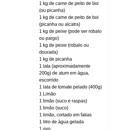
1 kg de carne de peito de boi
(ou picanha)
1 kg de carne de peito de boi
(picanha ou alcatra)
1 kg de peixe (pode ser robalo
ou pargo)
1 kg de peixe (robalo ou
dourada)
1 kg de picanha
1 lata (aproximadamente
200g) de atum em água,
escorrido
1 lata de tomate pelado (400g)
1 Limão
1 limão (suco e raspas)
1 limão (suco)
1 limão, cortado em fatias
1 litro de água gelada
1 ovo