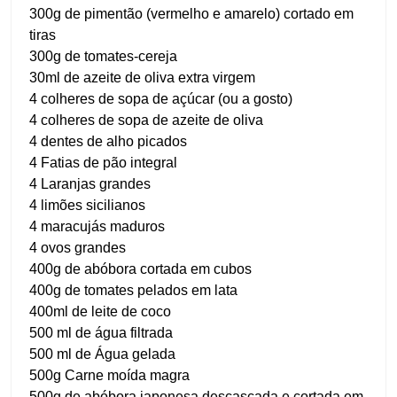
300g de pimentão (vermelho e amarelo) cortado em
tiras
300g de tomates-cereja
30ml de azeite de oliva extra virgem
4 colheres de sopa de açúcar (ou a gosto)
4 colheres de sopa de azeite de oliva
4 dentes de alho picados
4 Fatias de pão integral
4 Laranjas grandes
4 limões sicilianos
4 maracujás maduros
4 ovos grandes
400g de abóbora cortada em cubos
400g de tomates pelados em lata
400ml de leite de coco
500 ml de água filtrada
500 ml de Água gelada
500g Carne moída magra
500g de abóbora japonesa descascada e cortada em