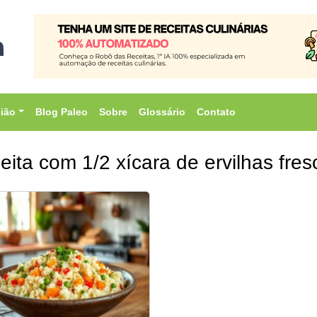
sião
Blog Paleo
Sobre
Glossário
Contato
eita com 1/2 xícara de ervilhas fre