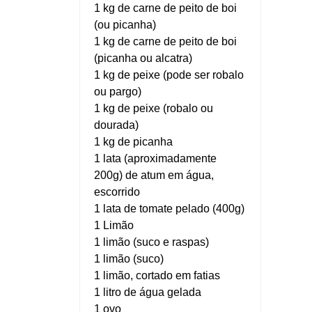
1 kg de carne de peito de boi
(ou picanha)
1 kg de carne de peito de boi
(picanha ou alcatra)
1 kg de peixe (pode ser robalo
ou pargo)
1 kg de peixe (robalo ou
dourada)
1 kg de picanha
1 lata (aproximadamente
200g) de atum em água,
escorrido
1 lata de tomate pelado (400g)
1 Limão
1 limão (suco e raspas)
1 limão (suco)
1 limão, cortado em fatias
1 litro de água gelada
1 ovo