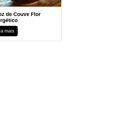
oz de Couve Flor
rgético
ia mais